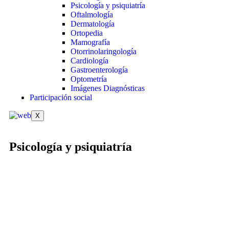
Psicología y psiquiatría
Oftalmología
Dermatología
Ortopedia
Mamografía
Otorrinolaringología
Cardiología
Gastroenterología
Optometría
Imágenes Diagnósticas
Participación social
X
Psicología y psiquiatría
Lunes a Viernes:
7:00 am a 12:00 m
2:00 pm a 5:00 pm