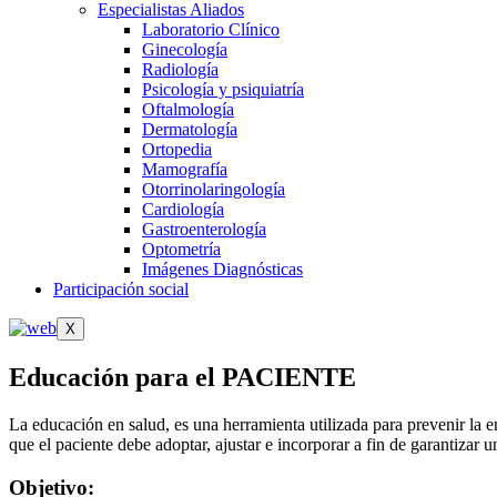
Especialistas Aliados
Laboratorio Clínico
Ginecología
Radiología
Psicología y psiquiatría
Oftalmología
Dermatología
Ortopedia
Mamografía
Otorrinolaringología
Cardiología
Gastroenterología
Optometría
Imágenes Diagnósticas
Participación social
X
Educación para
el PACIENTE
La educación en salud, es una herramienta utilizada para prevenir la e
que el paciente debe adoptar, ajustar e incorporar a fin de garantizar 
Objetivo: